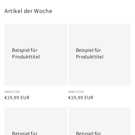
Artikel der Woche
Beispiel
Beispiel
für
für
Produkttitel
Produkttitel
Beispiel für
Beispiel für
Produkttitel
Produkttitel
Anbieter:
ANBIETER
Anbieter:
ANBIETER
Normaler
€19,99 EUR
Normaler
€19,99 EUR
Preis
Preis
Beispiel
Beispiel
für
für
Produkttitel
Produkttitel
Beispiel für
Beispiel für