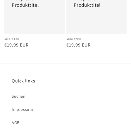
Produkttitel
Produkttitel
Anbieter:
ANBIETER
Anbieter:
ANBIETER
Normaler
€19,99 EUR
Normaler
€19,99 EUR
Preis
Preis
Quick links
Suchen
Impressum
AGB