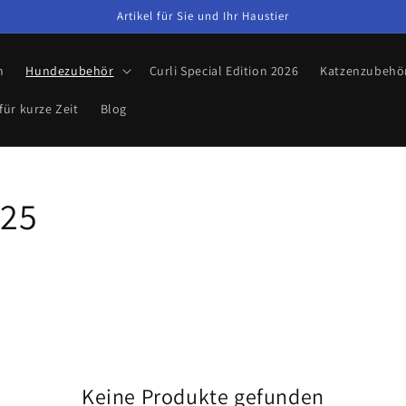
Artikel für Sie und Ihr Haustier
n
Hundezubehör
Curli Special Edition 2026
Katzenzubehö
für kurze Zeit
Blog
025
Keine Produkte gefunden