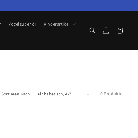
r
Vogelzubehör
Kinderartikel
Einloggen
Warenkorb
0 Produkte
Sortieren nach: