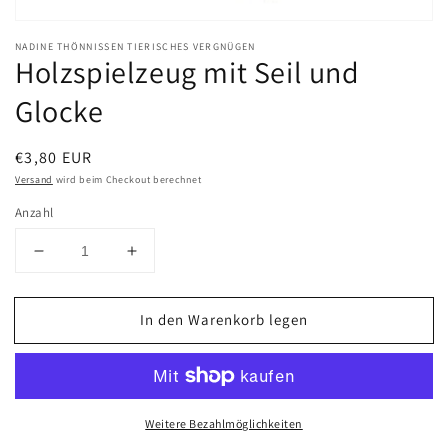
NADINE THÖNNISSEN TIERISCHES VERGNÜGEN
Holzspielzeug mit Seil und
Glocke
Normaler
€3,80 EUR
Preis
Versand
wird beim Checkout berechnet
Anzahl
Verringere
Erhöhe
die
die
Menge
Menge
In den Warenkorb legen
für
für
Holzspielzeug
Holzspielzeug
mit
mit
Seil
Seil
und
und
Weitere Bezahlmöglichkeiten
Glocke
Glocke