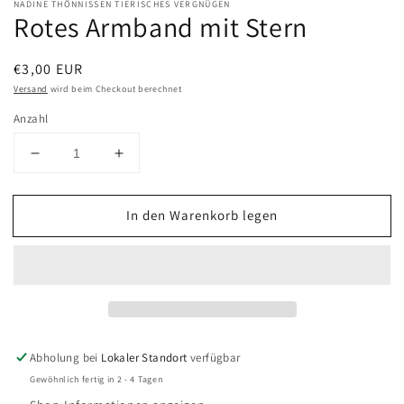
NADINE THÖNNISSEN TIERISCHES VERGNÜGEN
Rotes Armband mit Stern
Normaler
€3,00 EUR
Preis
Versand
wird beim Checkout berechnet
Anzahl
Verringere
Erhöhe
die
die
Menge
Menge
In den Warenkorb legen
für
für
Rotes
Rotes
Armband
Armband
mit
mit
Stern
Stern
Abholung bei
Lokaler Standort
verfügbar
Gewöhnlich fertig in 2 - 4 Tagen