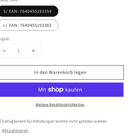
S/ EAN: 7640455193358
L/ EAN: 7640455193365
nzahl
Verringere
Erhöhe
die
die
Menge
Menge
In den Warenkorb legen
für
für
Vario
Vario
Comfort
Comfort
Leash
Leash
Black
Black
Weitere Bezahlmöglichkeiten
Verfügbarkeit für Abholungen konnte nicht geladen werden
Aktualisieren