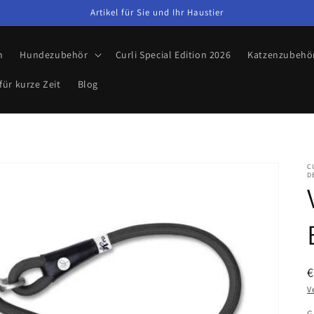
Artikel für Sie und Ihr Haustier
n
Hundezubehör
Curli Special Edition 2026
Katzenzubehö
für kurze Zeit
Blog
C
D
€
P
V
G