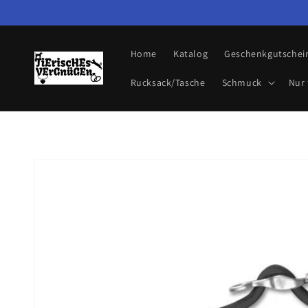
Direkt
zum
Inhalt
Home
Katalog
Geschenkgutschei
Rucksack/Tasche
Schmuck
Nur 
Zu
Produktinformationen
springen