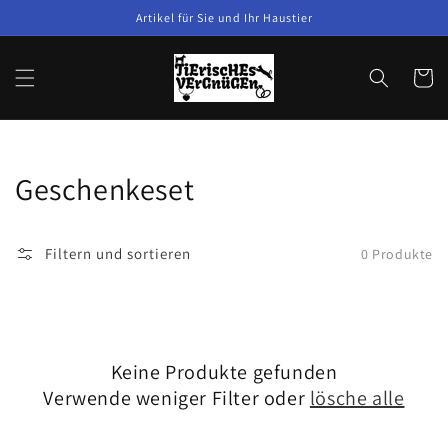
Direkt
Artikel für Sie und Ihr Haustier
zum
Inhalt
Warenko
Kategorie:
Geschenkeset
Filtern und sortieren
0 Produkte
Keine Produkte gefunden
Verwende weniger Filter oder
lösche alle